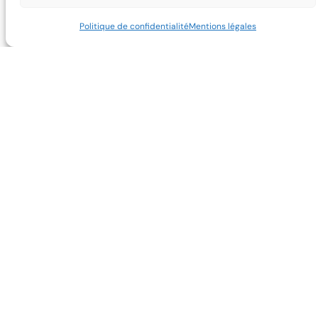
Politique de confidentialité
Mentions légales
Contact
Nouveau cap, nouvelle identité :
Cenats fait évoluer sa visibilité